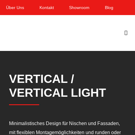
Zum
Über Uns
Kontakt
Showroom
Blog
Inhalt
springen
Togg
Navi
Home
Garten & Terrasse
VERTICAL /
Fenster
VERTICAL LIGHT
Balkon & Loggia
Dienstleistungen
Minimalistisches Design für Nischen und Fassaden,
Smart Home
mit flexiblen Montagemöglichkeiten und runden oder