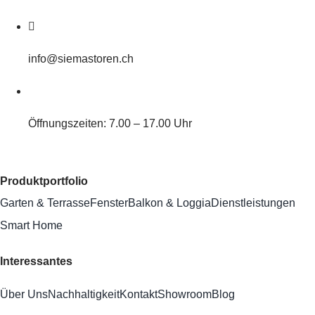
info@siemastoren.ch
Öffnungszeiten: 7.00 – 17.00 Uhr
Produktportfolio
Garten & Terrasse
Fenster
Balkon & Loggia
Dienstleistungen
Smart Home
Interessantes
Über Uns
Nachhaltigkeit
Kontakt
Showroom
Blog