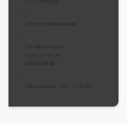
8152 Glattbrugg
Jetzt eine
E-Mail senden
Sie haben Fragen?
Rufen Sie uns an.
044 302 08 88
Öffnungszeiten: 7.00 – 17.00 Uhr