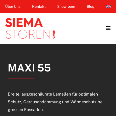
Zum
Über Uns
Kontakt
Showroom
Blog
Inhalt
springen
Tog
Navi
Home
Garten & Terrasse
MAXI 55
Fenster
Balkon & Loggia
Breite, ausgeschäumte Lamellen für optimalen
Dienstleistungen
Schutz, Geräuschdämmung und Wärmeschutz bei
grossen Fassaden.
Smart Home