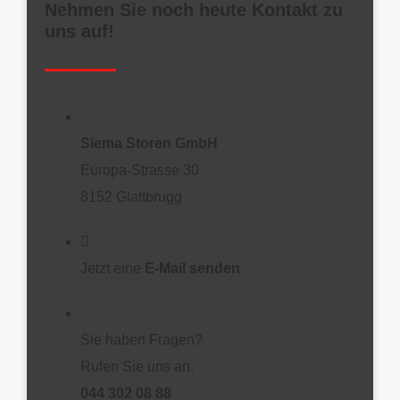
Nehmen Sie noch heute Kontakt zu
uns auf!
Siema Storen GmbH
Europa-Strasse 30
8152 Glattbrugg
Jetzt eine
E-Mail senden
Sie haben Fragen?
Rufen Sie uns an.
044 302 08 88