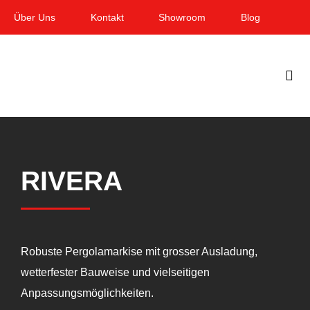
Zum
Über Uns
Kontakt
Showroom
Blog
Inhalt
springen
Togg
Navi
Home
Garten & Terrasse
RIVERA
Fenster
Balkon & Loggia
Robuste Pergolamarkise mit grosser Ausladung,
Dienstleistungen
wetterfester Bauweise und vielseitigen
Anpassungsmöglichkeiten.
Smart Home