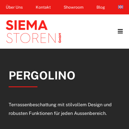
Zum
Über Uns
Kontakt
Showroom
Blog
Inhalt
springen
Tog
Navi
Home
Garten & Terrasse
PERGOLINO
Fenster
Balkon & Loggia
Terrassenbeschattung mit stilvollem Design und
Dienstleistungen
robusten Funktionen für jeden Aussenbereich.
Smart Home