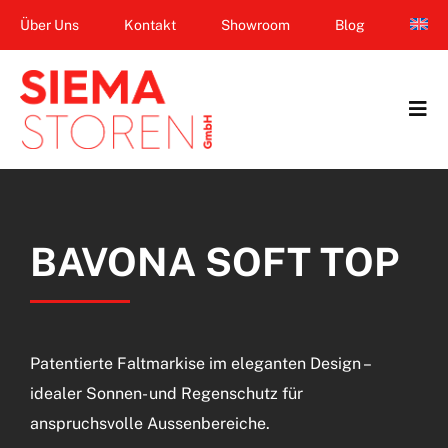
Zum
Über Uns
Kontakt
Showroom
Blog
Inhalt
springen
Tog
Navi
Home
Garten & Terrasse
BAVONA SOFT TOP
Fenster
Balkon & Loggia
Patentierte Faltmarkise im eleganten Design –
Dienstleistungen
idealer Sonnen- und Regenschutz für
anspruchsvolle Aussenbereiche.
Smart Home