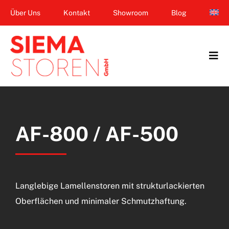
Zum
Über Uns
Kontakt
Showroom
Blog
Inhalt
springen
Tog
Navi
Home
Garten & Terrasse
AF-800 / AF-500
Fenster
Balkon & Loggia
Langlebige Lamellenstoren mit strukturlackierten
Dienstleistungen
Oberflächen und minimaler Schmutzhaftung.
Smart Home