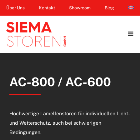
Zum
Über Uns
Kontakt
Showroom
Blog
Inhalt
springen
Tog
Navi
Home
Garten & Terrasse
AC-800 / AC-600
Fenster
Balkon & Loggia
Hochwertige Lamellenstoren für individuellen Licht-
Dienstleistungen
und Wetterschutz, auch bei schwierigen
Bedingungen.
Smart Home