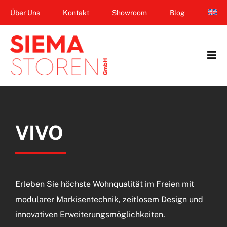
Zum
Über Uns
Kontakt
Showroom
Blog
Inhalt
springen
Tog
Navi
Home
Garten & Terrasse
VIVO
Fenster
Balkon & Loggia
Erleben Sie höchste Wohnqualität im Freien mit
Dienstleistungen
modularer Markisentechnik, zeitlosem Design und
innovativen Erweiterungsmöglichkeiten.
Smart Home