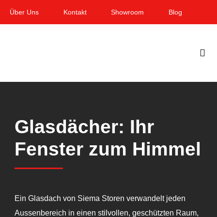
Zum
Über Uns
Kontakt
Showroom
Blog
Inhalt
springen
Togg
Navi
Home
Garten & Terrasse
Glasdächer: Ihr
Fenster
Fenster zum Himmel
Balkon & Loggia
Dienstleistungen
Ein Glasdach von Siema Storen verwandelt jeden
Smart Home
Aussenbereich in einen stilvollen, geschützten Raum,