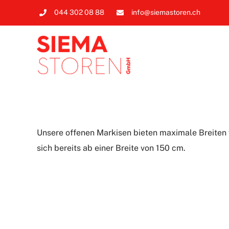
Zum
044 302 08 88
info@siemastoren.ch
Inhalt
springen
Unsere offenen Markisen bieten maximale Breiten 
sich bereits ab einer Breite von 150 cm.