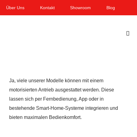
Zum
Über Uns
Kontakt
Showroom
Blog
Inhalt
springen
Togg
Navi
Home
Garten & Terrasse
Ja, viele unserer Modelle können mit einem
Fenster
motorisierten Antrieb ausgestattet werden. Diese
lassen sich per Fernbedienung, App oder in
Balkon & Loggia
bestehende Smart-Home-Systeme integrieren und
Dienstleistungen
bieten maximalen Bedienkomfort.
Smart Home