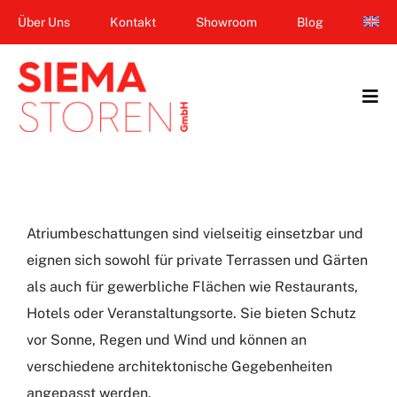
Zum
Über Uns
Kontakt
Showroom
Blog
Inhalt
springen
Tog
Navi
Home
Garten & Terrasse
Atriumbeschattungen sind vielseitig einsetzbar und
Fenster
eignen sich sowohl für private Terrassen und Gärten
als auch für gewerbliche Flächen wie Restaurants,
Balkon & Loggia
Hotels oder Veranstaltungsorte. Sie bieten Schutz
Dienstleistungen
vor Sonne, Regen und Wind und können an
verschiedene architektonische Gegebenheiten
Smart Home
angepasst werden.