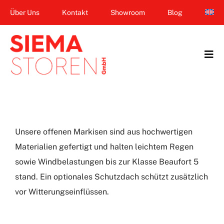
Zum
Über Uns
Kontakt
Showroom
Blog
Inhalt
springen
Tog
Navi
Home
Garten & Terrasse
Unsere offenen Markisen sind aus hochwertigen
Fenster
Materialien gefertigt und halten leichtem Regen
sowie Windbelastungen bis zur Klasse Beaufort 5
Balkon & Loggia
stand. Ein optionales Schutzdach schützt zusätzlich
Dienstleistungen
vor Witterungseinflüssen.
Smart Home