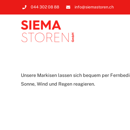
Zum
044 302 08 88
info@siemastoren.ch
Inhalt
springen
Unsere Markisen lassen sich bequem per Fernbedie
Sonne, Wind und Regen reagieren.