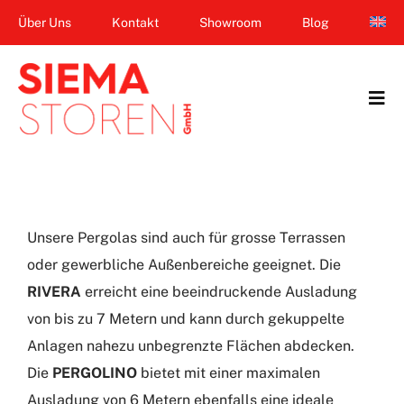
Zum
Über Uns
Kontakt
Showroom
Blog
Inhalt
springen
Tog
Navi
Home
Garten & Terrasse
Unsere Pergolas sind auch für grosse Terrassen
Fenster
oder gewerbliche Außenbereiche geeignet. Die
RIVERA
erreicht eine beeindruckende Ausladung
Balkon & Loggia
von bis zu 7 Metern und kann durch gekuppelte
Dienstleistungen
Anlagen nahezu unbegrenzte Flächen abdecken.
Die
PERGOLINO
bietet mit einer maximalen
Smart Home
Ausladung von 6 Metern ebenfalls eine ideale