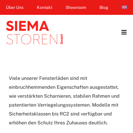
Zum
Über Uns
Kontakt
Showroom
Blog
Inhalt
springen
Tog
Navi
Home
Garten & Terrasse
Viele unserer Fensterläden sind mit
Fenster
einbruchhemmenden Eigenschaften ausgestattet,
wie verstärkten Scharnieren, stabilen Rahmen und
Balkon & Loggia
patentierten Verriegelungssystemen. Modelle mit
Dienstleistungen
Sicherheitsklassen bis RC2 sind verfügbar und
erhöhen den Schutz Ihres Zuhauses deutlich.
Smart Home