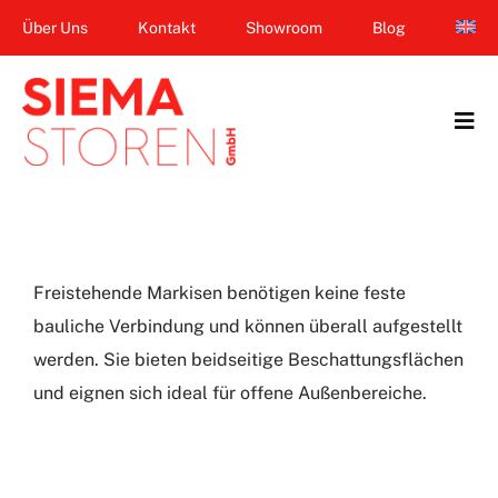
Zum
Über Uns
Kontakt
Showroom
Blog
Inhalt
springen
Tog
Navi
Home
Garten & Terrasse
Freistehende Markisen benötigen keine feste
Fenster
bauliche Verbindung und können überall aufgestellt
werden. Sie bieten beidseitige Beschattungsflächen
Balkon & Loggia
und eignen sich ideal für offene Außenbereiche.
Dienstleistungen
Smart Home