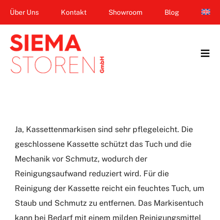
Zum
Über Uns
Kontakt
Showroom
Blog
Inhalt
springen
Tog
Navi
Home
Garten & Terrasse
Ja, Kassettenmarkisen sind sehr pflegeleicht. Die
Fenster
geschlossene Kassette schützt das Tuch und die
Mechanik vor Schmutz, wodurch der
Balkon & Loggia
Reinigungsaufwand reduziert wird. Für die
Dienstleistungen
Reinigung der Kassette reicht ein feuchtes Tuch, um
Staub und Schmutz zu entfernen. Das Markisentuch
Smart Home
kann bei Bedarf mit einem milden Reinigungsmittel