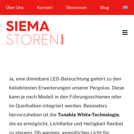
Zum
Über Uns
Kontakt
Showroom
Blog
Inhalt
springen
Tog
Navi
Home
Garten & Terrasse
Ja, eine dimmbare LED-Beleuchtung gehört zu den
Fenster
beliebtesten Erweiterungen unserer Pergolas. Diese
kann je nach Modell in den Führungsschienen oder
Balkon & Loggia
im Querbalken integriert werden. Besonders
Dienstleistungen
hervorzuheben ist die
Tunable White-Technologie
,
die es ermöglicht, Lichtfarbe und Helligkeit flexibel
Smart Home
zu steuern. Ob warmes, gemütliches Licht für