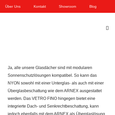
Zum
Über Uns
Kontakt
Showroom
Blog
Inhalt
springen
Togg
Navi
Home
Garten & Terrasse
Ja, alle unsere Glasdächer sind mit modularen
Fenster
Sonnenschutzlösungen kompatibel. So kann das
NYON sowohl mit einer Unterglas- als auch mit einer
Balkon & Loggia
Überglasbeschattung wie dem ARNEX ausgestattet
Dienstleistungen
werden. Das VETRO FINO hingegen bietet eine
integrierte Dach- und Senkrechtbeschattung, kann
Smart Home
jedoch ebenfalls mit dem ARNEX als Überglaslösung