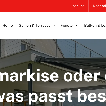
Über Uns
Nachhalt
Home
Garten & Terrasse
Fenster
Balkon & Lo
arkise oder 
was passt bes